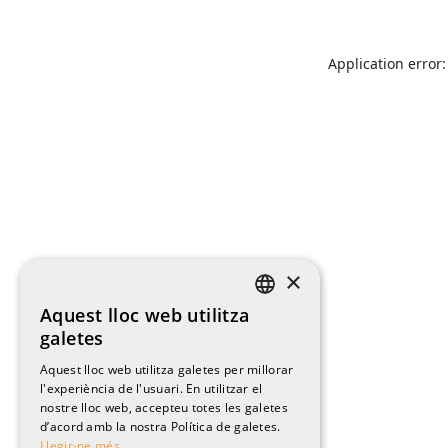
Application error:
×
Aquest lloc web utilitza
CATALAN
galetes
ENGLISH
Aquest lloc web utilitza galetes per millorar
l'experiència de l'usuari. En utilitzar el
SPANISH
nostre lloc web, accepteu totes les galetes
FRENCH
d’acord amb la nostra Política de galetes.
Llegir-ne més