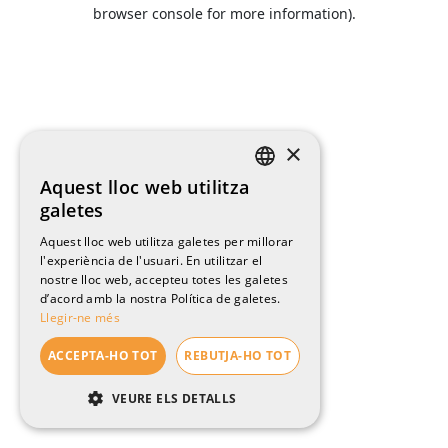
browser console for more information).
×
Aquest lloc web utilitza
CATALAN
galetes
ENGLISH
Aquest lloc web utilitza galetes per millorar
l'experiència de l'usuari. En utilitzar el
SPANISH
nostre lloc web, accepteu totes les galetes
FRENCH
d’acord amb la nostra Política de galetes.
Llegir-ne més
ACCEPTA-HO TOT
REBUTJA-HO TOT
VEURE ELS DETALLS
ESTRICTAMENT NECESSÀRIES