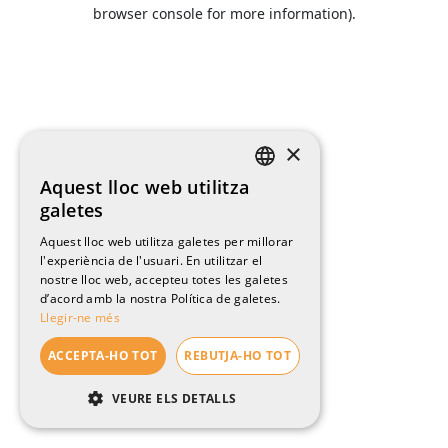
browser console for more information).
×
Aquest lloc web utilitza
CATALAN
galetes
ENGLISH
Aquest lloc web utilitza galetes per millorar
l'experiència de l'usuari. En utilitzar el
SPANISH
nostre lloc web, accepteu totes les galetes
FRENCH
d’acord amb la nostra Política de galetes.
Llegir-ne més
ACCEPTA-HO TOT
REBUTJA-HO TOT
VEURE ELS DETALLS
ESTRICTAMENT NECESSÀRIES