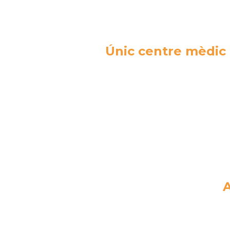
Únic centre mèdic 
A