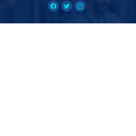
vinguda Lluis Pericot nº76 baixos 17003 Girona Giro
T.
972 208 528
-
625 634 531
info@sportcat.cat
rari d'atenció al públic
: De dilluns a divendres de 9h a 
(no tanquem als migdies)
©
2026
SPORTCAT GIRONA
ó