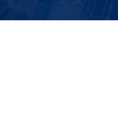
na
21h