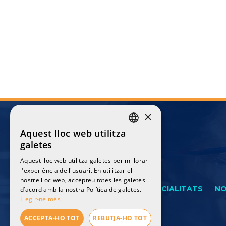
×
Aquest lloc web utilitza
CATALAN
galetes
ENGLISH
Aquest lloc web utilitza galetes per millorar
l'experiència de l'usuari. En utilitzar el
SPANISH
nostre lloc web, accepteu totes les galetes
FRENCH
INICI
L'EQUIP
ESPECIALITATS
NO
d’acord amb la nostra Política de galetes.
Llegir-ne més
ACCEPTA-HO TOT
REBUTJA-HO TOT