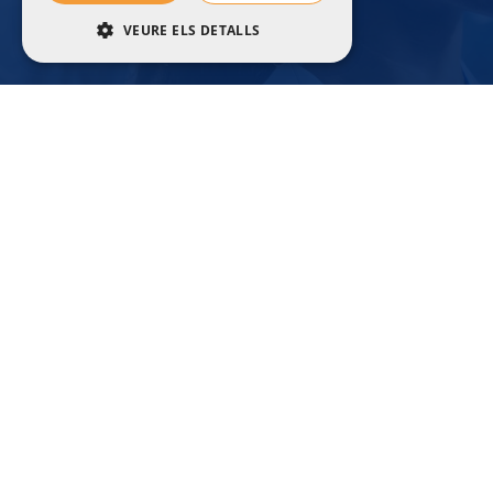
VEURE ELS DETALLS
ESTRICTAMENT NECESSÀRIES
A
RENDIMENT
ORIENTACIÓ
FUNCIONALITAT
Ho
Estrictament necessàries
Rendiment
Orientació
Funcionalitat
Les galetes estrictament necessàries permeten
la funcionalitat bàsica del lloc web, com ara
l’inici de sessió d’usuaris i la gestió de
comptes. El lloc web no es pot utilitzar
correctament sense les galetes estrictament
necessàries.
Proveïdor /
Nom
Caducitat
Descripci