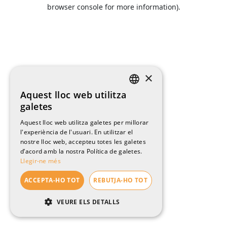
browser console for more information).
×
Aquest lloc web utilitza
CATALAN
galetes
ENGLISH
Aquest lloc web utilitza galetes per millorar
l'experiència de l'usuari. En utilitzar el
SPANISH
nostre lloc web, accepteu totes les galetes
FRENCH
d’acord amb la nostra Política de galetes.
Llegir-ne més
ACCEPTA-HO TOT
REBUTJA-HO TOT
VEURE ELS DETALLS
ESTRICTAMENT NECESSÀRIES