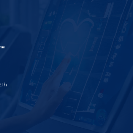
na
21h