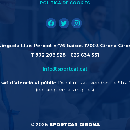
POLÍTICA DE COOKIES
vinguda Lluis Pericot nº76 baixos 17003 Girona Giro
T.
972 208 528
-
625 634 531
info@sportcat.cat
rari d'atenció al públic
: De dilluns a divendres de 9h a 
(no tanquem als migdies)
©
2026
SPORTCAT GIRONA