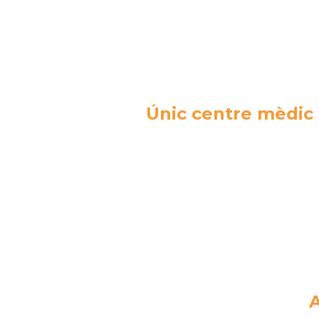
Únic centre mèdic 
A