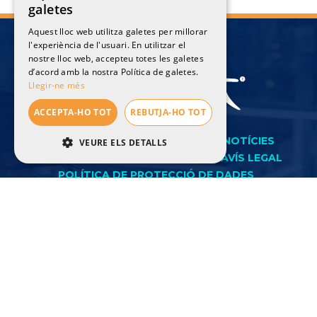
galetes
ENGLISH
Aquest lloc web utilitza galetes per millorar
l'experiència de l'usuari. En utilitzar el
SPANISH
nostre lloc web, accepteu totes les galetes
FRENCH
d’acord amb la nostra Política de galetes.
Llegir-ne més
ACCEPTA-HO TOT
REBUTJA-HO TOT
INICI
L'EQUIP
ESPECIALITATS
NOTÍCIES
VEURE ELS DETALLS
PREMSA
SITUACIÓ I CONTACTE
AVÍS LEGAL
ESTRICTAMENT NECESSÀRIES
POLÍTICA DE PROTECCIÓ DE DADES
POLÍTICA DE COOKIES
RENDIMENT
ORIENTACIÓ
FUNCIONALITAT
Avinguda Lluis Pericot nº76 baixos 17003 Girona
Estrictament necessàries
Rendiment
Girona