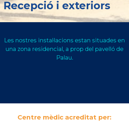
Recepció i exteriors
Les nostres instal·lacions estan situades en
una zona residencial, a prop del pavelló de
Palau.
Centre mèdic acreditat per: