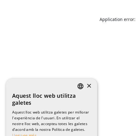
Application error:
×
Aquest lloc web utilitza
CATALAN
galetes
ENGLISH
Aquest lloc web utilitza galetes per millorar
l'experiència de l'usuari. En utilitzar el
SPANISH
nostre lloc web, accepteu totes les galetes
FRENCH
d’acord amb la nostra Política de galetes.
Llegir-ne més