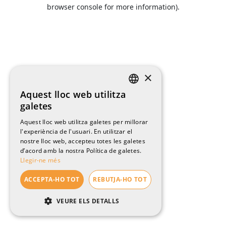
browser console for more information).
×
Aquest lloc web utilitza
CATALAN
galetes
ENGLISH
Aquest lloc web utilitza galetes per millorar
l'experiència de l'usuari. En utilitzar el
SPANISH
nostre lloc web, accepteu totes les galetes
FRENCH
d’acord amb la nostra Política de galetes.
Llegir-ne més
ACCEPTA-HO TOT
REBUTJA-HO TOT
VEURE ELS DETALLS
ESTRICTAMENT NECESSÀRIES