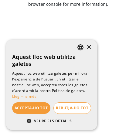
browser console for more information).
×
Aquest lloc web utilitza
CATALAN
galetes
ENGLISH
Aquest lloc web utilitza galetes per millorar
l'experiència de l'usuari. En utilitzar el
SPANISH
nostre lloc web, accepteu totes les galetes
FRENCH
d’acord amb la nostra Política de galetes.
Llegir-ne més
ACCEPTA-HO TOT
REBUTJA-HO TOT
VEURE ELS DETALLS
ESTRICTAMENT NECESSÀRIES