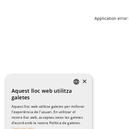
Application error:
×
Aquest lloc web utilitza
CATALAN
galetes
ENGLISH
Aquest lloc web utilitza galetes per millorar
l'experiència de l'usuari. En utilitzar el
SPANISH
nostre lloc web, accepteu totes les galetes
FRENCH
d’acord amb la nostra Política de galetes.
Llegir-ne més