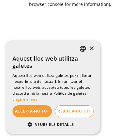
browser console for more information).
×
Aquest lloc web utilitza
CATALAN
galetes
ENGLISH
Aquest lloc web utilitza galetes per millorar
l'experiència de l'usuari. En utilitzar el
SPANISH
nostre lloc web, accepteu totes les galetes
FRENCH
d’acord amb la nostra Política de galetes.
Llegir-ne més
ACCEPTA-HO TOT
REBUTJA-HO TOT
VEURE ELS DETALLS
ESTRICTAMENT NECESSÀRIES