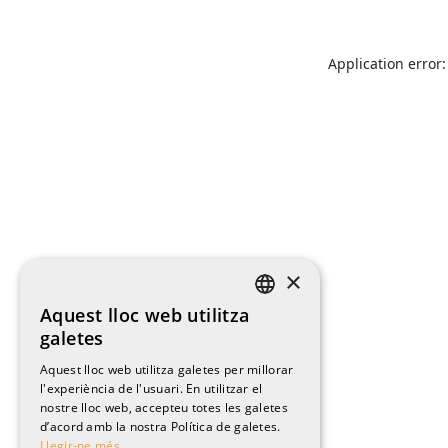
Application error:
×
Aquest lloc web utilitza
CATALAN
galetes
ENGLISH
Aquest lloc web utilitza galetes per millorar
l'experiència de l'usuari. En utilitzar el
SPANISH
nostre lloc web, accepteu totes les galetes
FRENCH
d’acord amb la nostra Política de galetes.
Llegir-ne més