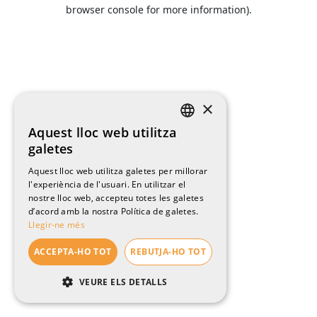
browser console for more information).
×
Aquest lloc web utilitza
CATALAN
galetes
ENGLISH
Aquest lloc web utilitza galetes per millorar
l'experiència de l'usuari. En utilitzar el
SPANISH
nostre lloc web, accepteu totes les galetes
FRENCH
d’acord amb la nostra Política de galetes.
Llegir-ne més
ACCEPTA-HO TOT
REBUTJA-HO TOT
VEURE ELS DETALLS
ESTRICTAMENT NECESSÀRIES